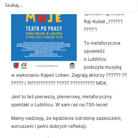
w swoim rodzaju
spektakl Agnieszki
Raj-Kubat „??????
????”!
To metaforyczna
opowieść
o Lublińcu
podszyta muzyką
w wykonaniu Kapeli Loben. Zagrają aktorzy ?????? ??
????? i ?ł??????̇???? ????? ?????????? MDK.
Jest to też pierwszy, plenerowy, metaforyczny
spektakl o Lublińcu. W sam raz na 750-lecie!
Mamy nadzieję, że będziecie odrobinę zaskoczeni,
wzruszeni i pełni dobrych refleksji.