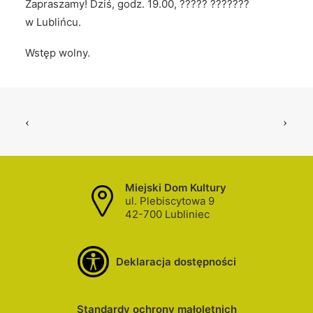
Zapraszamy! Dziś, godz. 19.00, ????? ???????
w Lublińcu.
Wstęp wolny.
Miejski Dom Kultury
ul. Plebiscytowa 9
42-700 Lubliniec
Deklaracja dostępności
Standardy ochrony małoletnich