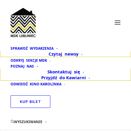
SPRAWDŹ
WYDARZENIA
Czytaj
newsy
Spektakl o Lublińcu
ODKRYJ
SEKCJE MDK
POZNAJ
NAS
„Miasto moje” dzisiaj
Skontaktuj
się
Przyjdź
do Kawiarni
o godz. 19.00
ODWIEDŹ
KINO KAROLINKA
22 MAJA 2022
|
W
AKTUALNOŚCI
,
ZAPOWIEDZI WYDARZEŃ
KUP BILET
Już dziś czeka nas
wieczór pełen
WYSZUKIWANIE
emocji. Jedyny