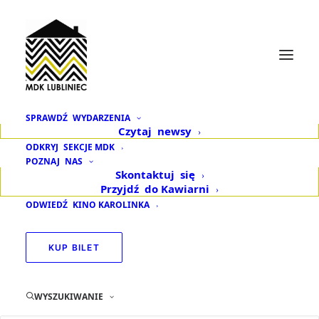
SPRAWDŹ
WYDARZENIA
Czytaj
newsy
Zgłoś się do trzeciej
ODKRYJ
SEKCJE MDK
POZNAJ
NAS
edycji programu
Skontaktuj
się
Przyjdź
do Kawiarni
„Nakręć się
ODWIEDŹ
KINO KAROLINKA
na przyszłość”
KUP BILET
28 MAJA 2025
|
W
AKTUALNOŚCI
WYSZUKIWANIE
Już tylko do 30