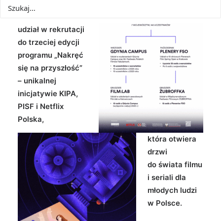
maja (do godz. 20)
można wziąć
udział w rekrutacji
do trzeciej edycji
programu „Nakręć
się na przyszłość”
– unikalnej
inicjatywie KIPA,
PISF i Netflix
Polska,
która otwiera
drzwi
do świata filmu
i seriali dla
młodych ludzi
w Polsce.