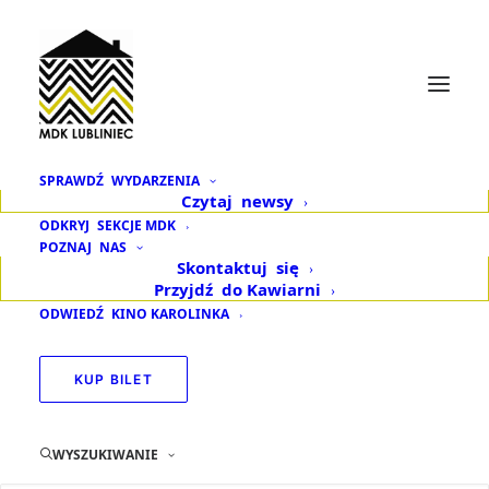
SPRAWDŹ
WYDARZENIA
Czytaj
newsy
Pierwsze wydarzenie
ODKRYJ
SEKCJE MDK
POZNAJ
NAS
w 2020 roku!
Skontaktuj
się
Przyjdź
do Kawiarni
ODWIEDŹ
KINO KAROLINKA
8 GRUDNIA 2019
|
W
AKTUALNOŚCI
,
ZAPOWIEDZI WYDARZEŃ
KUP BILET
WYSZUKIWANIE