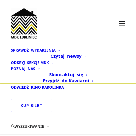
SPRAWDŹ
WYDARZENIA
Czytaj
newsy
Co wydarzyło się
ODKRYJ
SEKCJE MDK
POZNAJ
NAS
w październiku
Skontaktuj
się
Przyjdź
do Kawiarni
i listopadzie? Czytaj
ODWIEDŹ
KINO KAROLINKA
w naszej e-gazetce
KUP BILET
28 LISTOPADA 2020
|
W
AKTUALNOŚCI
,
INFORMACJE
ORGANIZACYJNE
WYSZUKIWANIE
Chociaż nasz budynek jest zamknięty dla osób