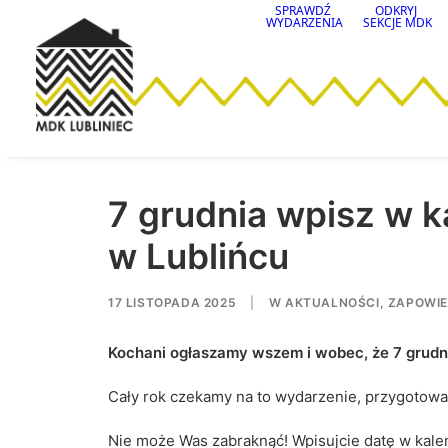
SPRAWDŹ
ODKRYJ
WYDARZENIA
SEKCJE MDK
7 grudnia wpisz w k
w Lublińcu
17 LISTOPADA 2025
|
W
AKTUALNOŚCI
,
ZAPOWIE
Kochani ogłaszamy wszem i wobec, że 7 grudn
Cały rok czekamy na to wydarzenie, przygotowany
Nie może Was zabraknąć! Wpisujcie datę w kalend