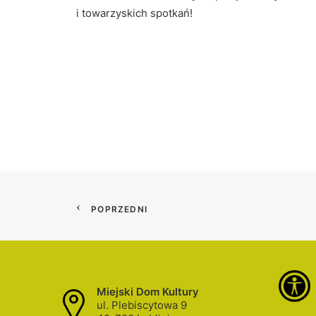
i towarzyskich spotkań!
POPRZEDNI
Miejski Dom Kultury
ul. Plebiscytowa 9