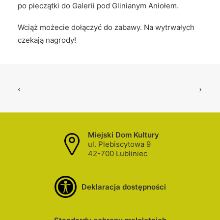
po pieczątki do Galerii pod Glinianym Aniołem.
Wciąż możecie dołączyć do zabawy. Na wytrwałych
czekają nagrody!
Miejski Dom Kultury
ul. Plebiscytowa 9
42-700 Lubliniec
Deklaracja dostępności