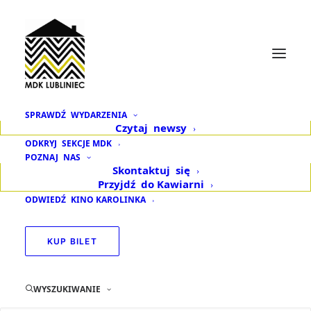
SPRAWDŹ
WYDARZENIA
Czytaj
newsy
12 powodów,
ODKRYJ
SEKCJE MDK
POZNAJ
NAS
by pokochać Lubliniec
Skontaktuj
się
Przyjdź
do Kawiarni
– siódmy powód
ODWIEDŹ
KINO KAROLINKA
i zadanie
KUP BILET
15 LIPCA 2022
|
W
AKTUALNOŚCI
WYSZUKIWANIE