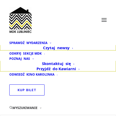
SPRAWDŹ
WYDARZENIA
Czytaj
newsy
Wizyta Radia RMF FM
ODKRYJ
SEKCJE MDK
POZNAJ
NAS
Fajnym Żółtym
Skontaktuj
się
Przyjdź
do Kawiarni
Kamperem
ODWIEDŹ
KINO KAROLINKA
KUP BILET
WYSZUKIWANIE
Podziel się