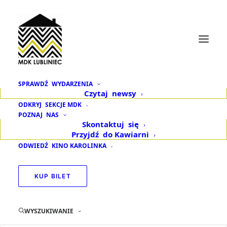
SPRAWDŹ
WYDARZENIA
Czytaj
newsy
Poezja z Teatrem po
ODKRYJ
SEKCJE MDK
POZNAJ
NAS
pracy – Tomasz
Skontaktuj
się
Przyjdź
do Kawiarni
Maniura foto.
ODWIEDŹ
KINO KAROLINKA
Czesława Włuka
KUP BILET
WYSZUKIWANIE