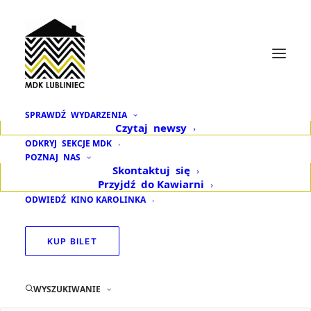
SPRAWDŹ
WYDARZENIA
Czytaj
newsy
Gospelsi na XXI
ODKRYJ
SEKCJE MDK
POZNAJ
NAS
Festiwalu
Skontaktuj
się
Przyjdź
do Kawiarni
Jazzobranie
ODWIEDŹ
KINO KAROLINKA
KUP BILET
Fot. Mirosław Dedyk
WYSZUKIWANIE