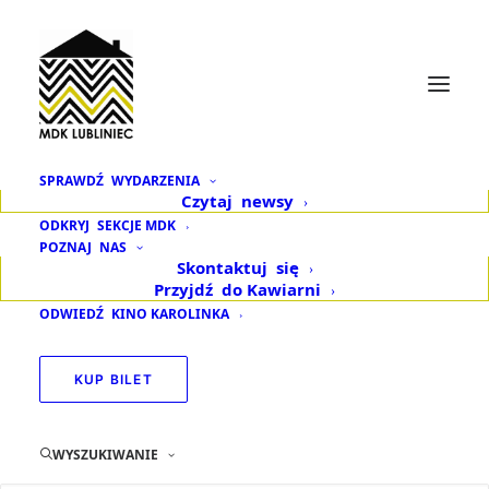
SPRAWDŹ
WYDARZENIA
Czytaj
newsy
Typ wydarzenia: Kabaret
ODKRYJ
SEKCJE MDK
POZNAJ
NAS
Skontaktuj
się
Przyjdź
do Kawiarni
TYP WYDARZENIA
ODWIEDŹ
KINO KAROLINKA
KABARET
KUP BILET
WYSZUKIWANIE