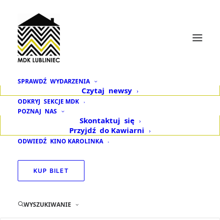
SPRAWDŹ
WYDARZENIA
Czytaj
newsy
WRZESIEŃ, 2025
ODKRYJ
SEKCJE MDK
POZNAJ
NAS
Skontaktuj
się
08
11
Przyjdź
do Kawiarni
ZAPISY DO SEKCJI MDK
ODWIEDŹ
KINO KAROLINKA
LUBLINIEC NA ROK
WRZESIEŃ
SZKOLNY 2025/2026
KUP BILET
WYSZUKIWANIE