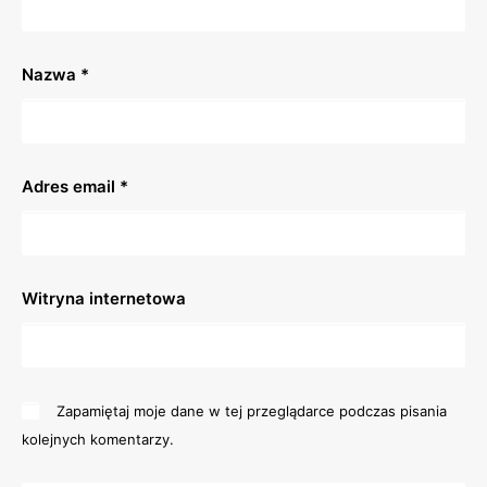
potrafiących czytać od 8 lat) /16:00-18:00
(przesłuchania)
/ sala nr 4 w Miejskim Domu Kultury
w Lublińcu/ instruktor: Katarzyna Suchara
Nazwa
*
ŚRODA 10 września:
– SEKCJA CERAMIKA (dzieci w wieku szkolnym od 7 lat)
/16:00-18:00/ sala kameralna w Miejskim Domu Kultury
w Lublińcu/ instruktor: Anna Bałdyga
Adres email
*
– SEKCJA MAŁA SCENA TEATRALNA (dzieci od 6-10 lat)
/17:30-18:30/ sala baletowa w Miejskim Domu Kultury
w Lublińcu/ instruktor: Anna Trzepizur
– SEKCJA MŁODZIEŻOWA SCENA TEATRALNA (młodzież
od 11 lat) /18:30-19:30/ sala baletowa w Miejskim Domu
Kultury w Lublińcu/ instruktor: Agnieszka Raj-Kubat
Witryna internetowa
– SEKCJA TEATR PO PRACY (dorośli) /19:30-20:30/ sala
baletowa w Miejskim Domu Kultury w Lublińcu/ instruktor:
Agnieszka Raj-Kubat
– SEKCJA ZESPÓŁ PIEŚNI I TAŃCA ,,HALKA’’ (Grupa
wokalno-taneczna 6-14 lat), (Grupa taneczna / młodzież
Zapamiętaj moje dane w tej przeglądarce podczas pisania
i dorośli od 15 lat) /16:00-19:00/ Siedziba Zespołu Pieśni
i Tańca ,,Halka’’ przy ulica Stalmacha 12 w Lublińcu /
kolejnych komentarzy.
instruktor: Piotr Ozga, Stefania Biela
– SEKCJA STUDIO WOKALNE /16:00-18:00