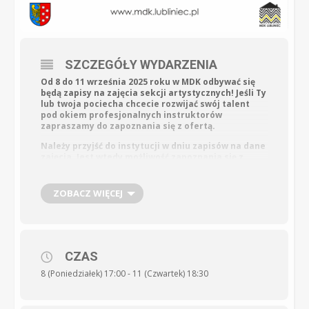
SZCZEGÓŁY WYDARZENIA
Od 8 do 11 września 2025 roku w MDK odbywać się
będą zapisy na zajęcia sekcji artystycznych! Jeśli Ty
lub twoja pociecha chcecie rozwijać swój talent
pod okiem profesjonalnych instruktorów
zapraszamy do zapoznania się z ofertą.
Należy przyjść do instytucji
w dniu zapisów na dane
zajęcia. Jest wtedy możliwość zapoznania się z
instruktorem i rozmowy.
Deklaracja uczestnictwa w sekcjach, która
ZOBACZ WIĘCEJ
potrzebna jest w dniu zapisów dostępna jest
również na stronie www. Uczestnictwo w zajęciach
dla mieszkańców Lublińca są nieodpłatne.
Dla chętnych spoza Lublińca koszt za zajęcia
będzie wynosić 60 złotych za każdy kwartał.
CZAS
Odpłatne są dla wszystkich uczestników zajęcia
8 (Poniedziałek) 17:00 - 11 (Czwartek) 18:30
mażoretek w kwocie 150 zł za każdy kwartał.
Wszystkie szczegóły oraz deklaracja znajdują się
>>
tutaj
<<